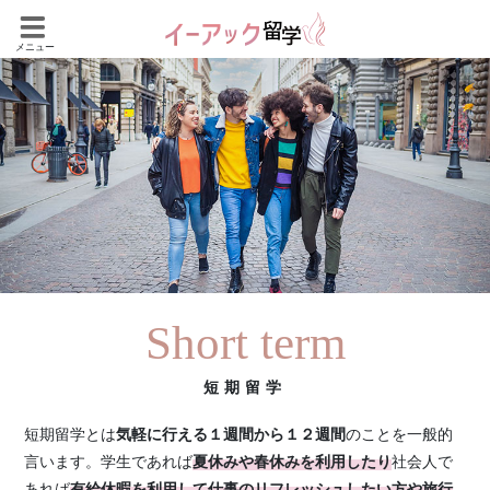
メニュー
短期留学
短期留学とは
気軽に行える１週間から１２週間
のことを一般的
マイアミ
言います。学生であれば
夏休みや春休みを利用したり
社会人で
あれば
有給休暇を利用して仕事のリフレッシュしたい方や旅行