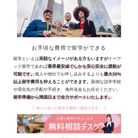
お手頃な費用で留学ができる
留学といえば
高額なイメージがある方もいますが
イーア
ック留学であれば
業界最安値でしかも安心安全に渡航が
可能です。
個人や他社でお申し込みするよりも
最大30%
以上
留学費用を抑えることができます。
面倒な語学学校
や滞在先の手配や手続き、海外送金もお任せください。
留学準備から帰国日まで全力サポートいたします。
個々に合った留学を無料で相談できる！