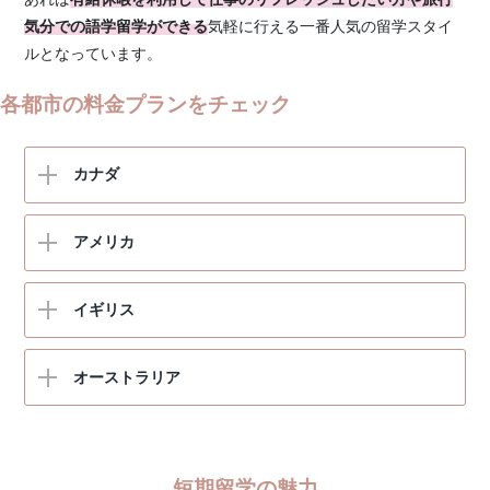
ボストン
モントリオール
気分での語学留学ができる
気軽に行える一番人気の留学スタイ
ニューヨーク
トロント
ルとなっています。
リバプール
シカゴ
カルガリー
各都市の料金プランをチェック
マンチェスター
サンディエゴ
バンクーバー
アデレード
バーミンガム
サンフランシスコ
ビクトリア
カナダ
パース
ブライトン
ロサンゼルス
ケアンズ
ケンブリッジ
シアトル
アメリカ
ブリズベン
オックスフォード
ゴールドコースト
ロンドン
イギリス
シドニー
メルボルン
オーストラリア
短期留学の魅力