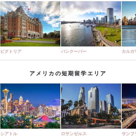
ビクトリア
バンクーバー
カルガ
アメリカの短期留学エリア
シアトル
ロサンゼルス
サンフ