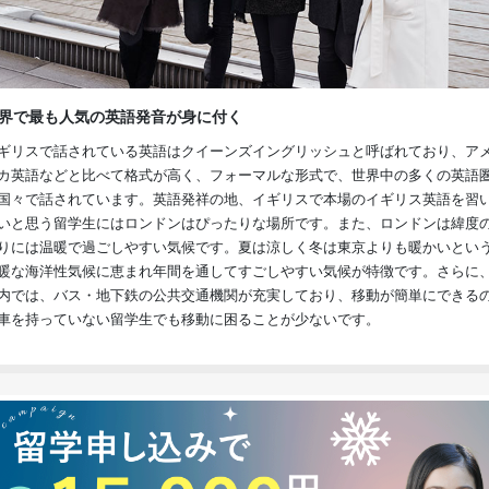
界で最も人気の英語発音が身に付く
ギリスで話されている英語はクイーンズイングリッシュと呼ばれており、ア
カ英語などと比べて格式が高く、フォーマルな形式で、世界中の多くの英語
国々で話されています。英語発祥の地、イギリスで本場のイギリス英語を習
いと思う留学生にはロンドンはぴったりな場所です。また、ロンドンは緯度
りには温暖で過ごしやすい気候です。夏は涼しく冬は東京よりも暖かいとい
暖な海洋性気候に恵まれ年間を通してすごしやすい気候が特徴です。さらに
内では、バス・地下鉄の公共交通機関が充実しており、移動が簡単にできる
車を持っていない留学生でも移動に困ることが少ないです。