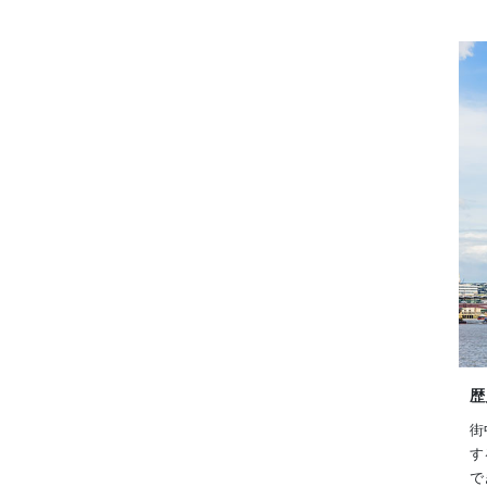
歴
街
す
で