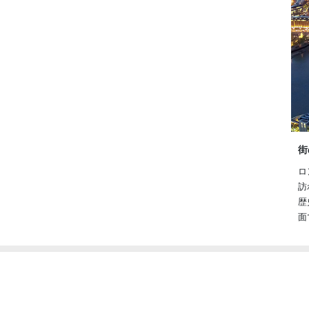
街
ロ
訪
歴
面