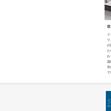
世
イ
リ
の
た
わ
温
市
で