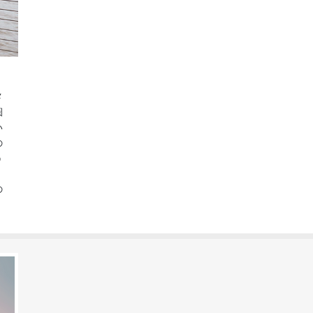
メ
圏
い
の
う
、
の