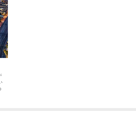
が
い
の