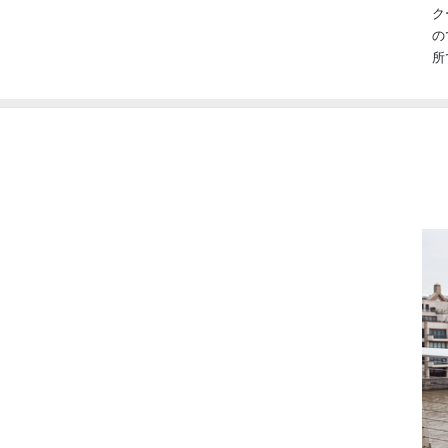
ク
の
所