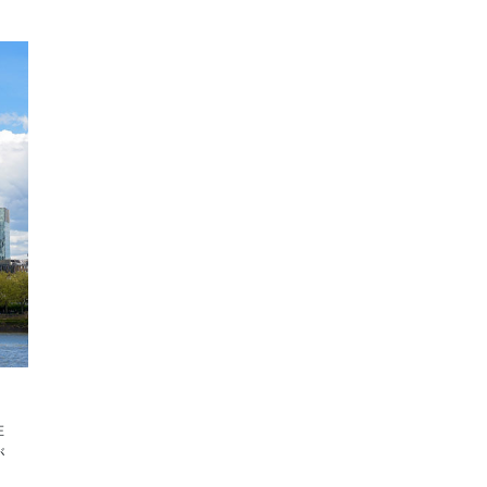
在
が
、