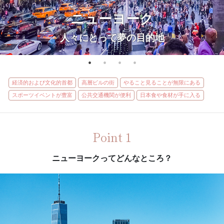
ニューヨーク
人々にとって夢の目的地
経済的および文化的首都
高層ビルの街
やること見ることが無限にある
スポーツイベントが豊富
公共交通機関が便利
日本食や食材が手に入る
Point 1
ニューヨークってどんなところ？