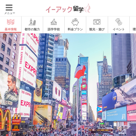
メニュー
基本情報
都市の魅力
語学学校
料金プラン
観光・遊び
イベント
環