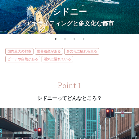
シドニー
エキサイティングと多文化な都市
国内最大の都市
世界遺産がある
多文化に触れられる
ビーチや自然がある
活気に溢れている
Point 1
シドニーってどんなところ？