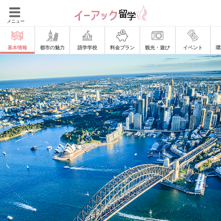
メニュー
基本情報
都市の魅力
語学学校
料金プラン
観光・遊び
イベント
環