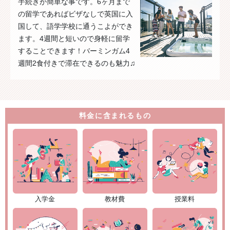
手続きが簡単な事です。6ヶ月まで
の留学であればビザなしで英国に入
国して、語学学校に通うこよができ
ます。4週間と短いので身軽に留学
することできます！バーミンガム4
週間2食付きで滞在できるのも魅力♫
料金に含まれるもの
入学金
教材費
授業料