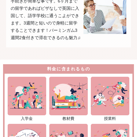
手続きが簡単な事です。6ヶ月まで
の留学であればビザなしで英国に入
国して、語学学校に通うこよができ
ます。3週間と短いので身軽に留学
することできます！バーミンガム3
週間2食付きで滞在できるのも魅力♫
料金に含まれるもの
入学金
教材費
授業料