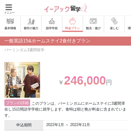
メニュー
基本情報
都市の魅力
語学学校
料金プラン
観光・遊び
楽しむ
環
一般英語15&ホームステイ2食付きプラン
バーミンガム3週間留学
246,000
￥
円
プランの詳細
このプランは、バーミンガムにホームステイに3週間滞
在し15日間語学学校に就学します。食時は朝と晩が料金に含まれていま
す。
2022年1月 ～ 2022年11月
申込期間