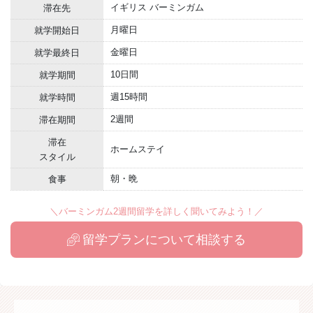
イギリス バーミンガム
滞在先
月曜日
就学開始日
金曜日
就学最終日
10日間
就学期間
週15時間
就学時間
2週間
滞在期間
滞在
ホームステイ
スタイル
朝・晩
食事
＼バーミンガム2週間留学を詳しく聞いてみよう！／
留学プランについて相談する