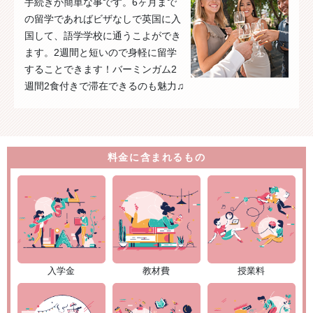
手続きが簡単な事です。6ヶ月まで
の留学であればビザなしで英国に入
国して、語学学校に通うこよができ
ます。2週間と短いので身軽に留学
することできます！バーミンガム2
週間2食付きで滞在できるのも魅力♫
料金に含まれるもの
入学金
教材費
授業料