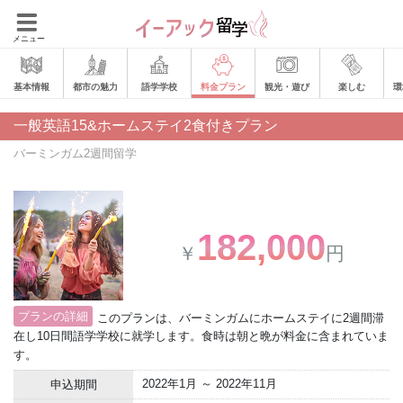
メニュー
基本情報
都市の魅力
語学学校
料金プラン
観光・遊び
楽しむ
環
一般英語15&ホームステイ2食付きプラン
バーミンガム2週間留学
182,000
￥
円
プランの詳細
このプランは、バーミンガムにホームステイに2週間滞
在し10日間語学学校に就学します。食時は朝と晩が料金に含まれていま
す。
2022年1月 ～ 2022年11月
申込期間