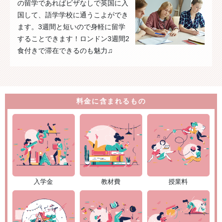
の留学であればビザなしで英国に入
国して、語学学校に通うこよができ
ます。3週間と短いので身軽に留学
することできます！ロンドン3週間2
食付きで滞在できるのも魅力♫
料金に含まれるもの
入学金
教材費
授業料