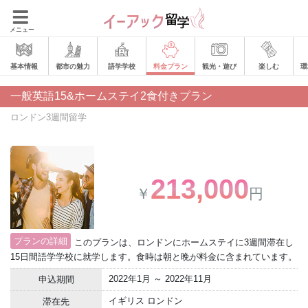
メニュー
基本情報
都市の魅力
語学学校
料金プラン
観光・遊び
楽しむ
環
一般英語15&ホームステイ2食付きプラン
ロンドン3週間留学
213,000
￥
円
プランの詳細
このプランは、ロンドンにホームステイに3週間滞在し
15日間語学学校に就学します。食時は朝と晩が料金に含まれています。
2022年1月 ～ 2022年11月
申込期間
イギリス ロンドン
滞在先