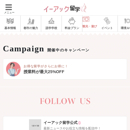
メニュー
観光・遊び
基本情報
都市の魅力
語学学校
料金プラン
イベント
環境＆
開催中のキャンペーン
お得な留学がさらにお得に！
授業料が最大25%OFF
イーアック留学公式
最新ニュースやお役立ち情報を配信中！