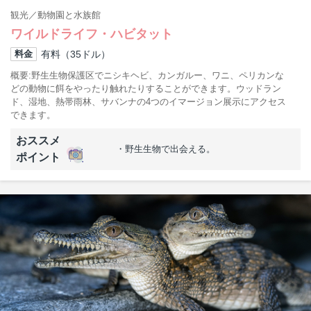
観光
動物園と水族館
ワイルドライフ・ハビタット
有料（35ドル）
料金
概要
野生生物保護区でニシキヘビ、カンガルー、ワニ、ペリカンな
どの動物に餌をやったり触れたりすることができます。ウッドラン
ド、湿地、熱帯雨林、サバンナの4つのイマージョン展示にアクセス
できます。
おススメ
野生生物で出会える。
ポイント