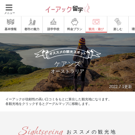
メニュー
基本情報
都市の魅力
語学学校
料金プラン
観光・遊び
楽しむ
環
ケアンズ
オーストラリア
2022.7.1更新
イーアックが信頼性の高い口コミをもとに算出した観光地になります。
各観光地をクリックするとグーグルマップに移動します。
おススメの観光地