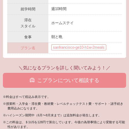
週10時間
就学時間
滞在
ホームステイ
スタイル
朝と晩
食事
sanfrancisco-ge10-h1w-2meals
プラン名
＼気になるプランを詳しく聞いてみよう！／
こプランについて相談する
※料金はすべて税込み表示です。
※授業料・入学金・滞在費・教材費・レベルチェックテスト費・サポート・諸手続き
費用込みになります。
※ハイシーズン期間中（6月〜8月末まで）は追加料金が発生します。
※この料金は、＄1USを128円で算出しています。今後の為替事情により変動する可能
性があります。