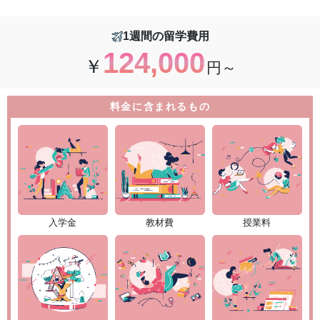
1週間の留学費用
124,000
￥
円～
料金に含まれるもの
入学金
教材費
授業料