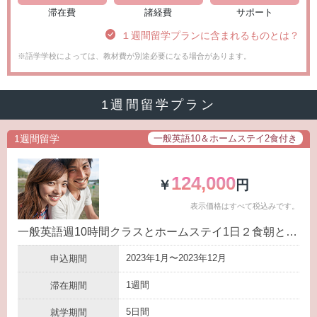
滞在費
諸経費
サポート
１週間留学プランに含まれるものとは？
※語学学校によっては、教材費が別途必要になる場合があります。
1週間留学プラン
1週間留学
一般英語10＆ホームステイ2食付き
124,000
￥
円
表示価格はすべて税込みです。
一般英語週10時間クラスとホームステイ1日２食朝と晩がセットになったプラン！
2023年1月〜2023年12月
申込期間
1週間
滞在期間
5日間
就学期間