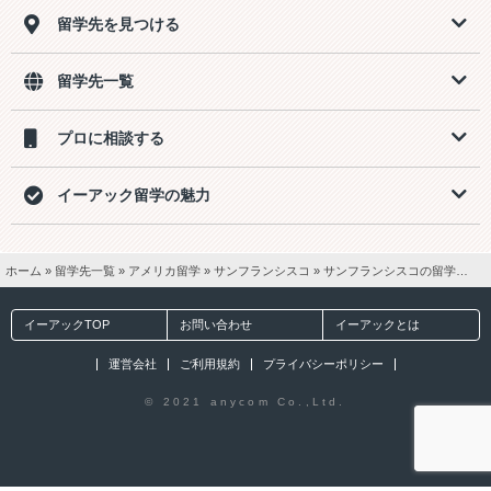
留学先を見つける
留学先一覧
プロに相談する
イーアック留学の魅力
ホーム
»
留学先一覧
»
アメリカ留学
»
サンフランシスコ
»
サンフランシスコの留学費用
イーアックTOP
お問い合わせ
イーアックとは
運営会社
ご利用規約
プライバシーポリシー
© 2021 anycom Co.,Ltd.