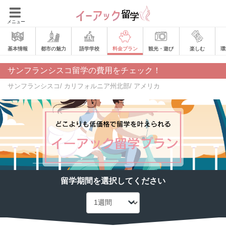
メニュー
基本情報
都市の魅力
語学学校
料金プラン
観光・遊び
楽しむ
環
サンフランシスコ留学の費用をチェック！
サンフランシスコ/ カリフォルニア州北部/ アメリカ
留学期間を選択してください