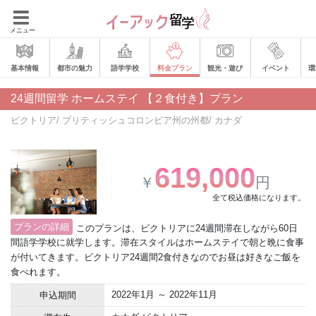
メニュー
基本情報
都市の魅力
語学学校
料金プラン
観光・遊び
イベント
環
24週間留学 ホームステイ 【２食付き】プラン
ビクトリア/ ブリティッシュコロンビア州の州都/ カナダ
619,000
￥
円
全て税込価格になります。
プランの詳細
このプランは、ビクトリアに24週間滞在しながら60日
間語学学校に就学します。滞在スタイルはホームステイで朝と晩に食事
が付いてきます。ビクトリア24週間2食付きなのでお昼は好きなご飯を
食べれます。
2022年1月 ～ 2022年11月
申込期間