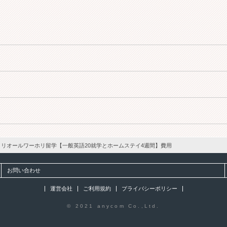
トリオールワーホリ留学【一般英語20就学とホームステイ4週間】費用
お問い合わせ
運営会社
ご利用規約
プライバシーポリシー
© 2021 anycom Co.,Ltd.