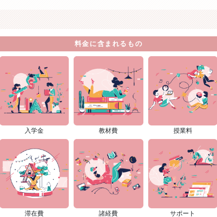
料金に含まれるもの
入学金
教材費
授業料
滞在費
諸経費
サポート