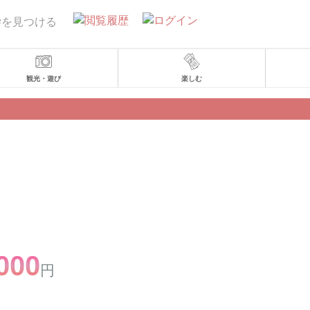
学を見つける
観光・遊び
楽しむ
000
円