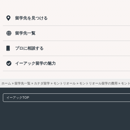
留学先を見つける
留学先一覧
プロに相談する
イーアック留学の魅力
ホーム
»
留学先一覧
»
カナダ留学
»
モントリオール
»
モントリオール留学の費用
»
モン
イーアックTOP