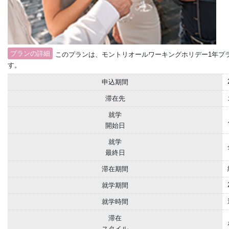
プランの詳細
このプランは、モントリオールワーキングホリデー1年プ
す。
申込期間
滞在先
就学
開始日
就学
最終日
滞在期間
就学期間
就学時間
滞在
スタイル