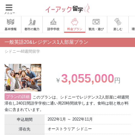
メニュー
基本情報
都市の魅力
語学学校
料金プラン
観光・遊び
楽しむ
環
一般英語20&レジデンス1人部屋プラン
シドニー48週間留学
3,055,000
￥
円
プランの詳細
このプランは、シドニーでレジデンス2人部屋に48週間
滞在し240日間語学学校に通い周20時間就学します。食時は朝と晩が料
金に含まれています。
2022年1月 ～ 2022年11月
申込期間
オーストラリア シドニー
滞在先