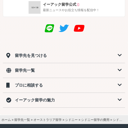
イーアック留学公式
最新ニュースやお役立ち情報を配信中！
留学先を見つける
留学先一覧
プロに相談する
イーアック留学の魅力
ホーム
»
留学先一覧
»
オーストラリア留学
»
シドニー
»
シドニー留学の費用
»
シドニー48週間留学【一般英語20レジデンスシングル】費用