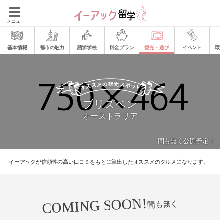
メニュー
基本情報
都市の魅力
語学学校
料金プラン
観光・遊び
イベント
環
ブリズベン
オーストラリア
間も無く公開予定！
イーアックが信頼性の高い口コミをもとに算出したオススメのグルメになります。
COMING SOON!
間も無く