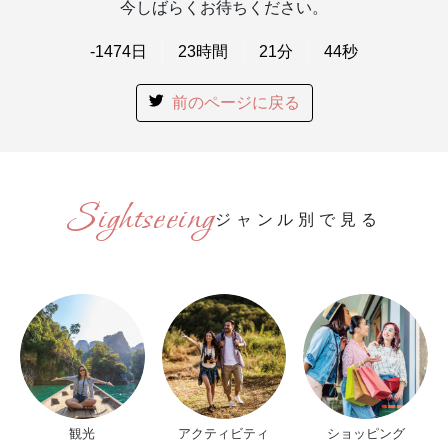
今しばらくお待ちください。
-1474
日
23
時間
21
分
44
秒
前のページに戻る
ジャンル別で見る
観光
アクティビティ
ショッピング