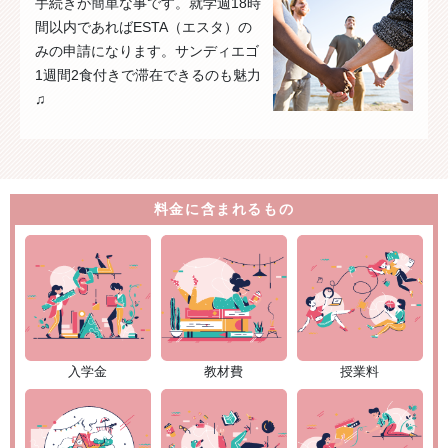
手続きが簡単な事です。就学週18時
間以内であればESTA（エスタ）の
みの申請になります。サンディエゴ
1週間2食付きで滞在できるのも魅力
♫
料金に含まれるもの
入学金
教材費
授業料