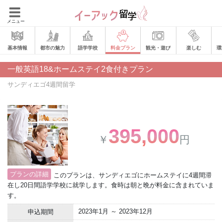
メニュー
基本情報
都市の魅力
語学学校
料金プラン
観光・遊び
楽しむ
環
一般英語18&ホームステイ2食付きプラン
サンディエゴ4週間留学
395,000
￥
円
プランの詳細
このプランは、サンディエゴにホームステイに4週間滞
在し20日間語学学校に就学します。食時は朝と晩が料金に含まれていま
す。
2023年1月 ～ 2023年12月
申込期間