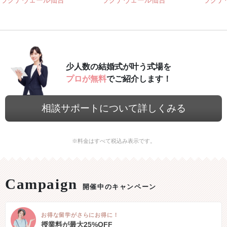
ラグナヴェール仙台
ラグナヴェール仙台
ラグナ
少人数の結婚式が叶う式場を
プロが無料
でご紹介します！
相談サポートについて詳しくみる
※料金はすべて税込み表示です。
開催中のキャンペーン
お得な留学がさらにお得に！
授業料が最大25%OFF