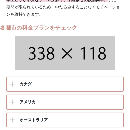
期間が限られているため、中だるみすることなくモチベーショ
モントオリール
ンを維持できます。
トロント
各都市の料金プランをチェック
ウィニペグ
ボストン
カルガリー
ニューヨーク
ケロウナ
シカゴ
パウエルリバー
サンディエゴ
バンクーバー
ケアンズ
サンフランシスコ
ビクトリア
カナダ
ボーンマス
パース
ロサンゼルス
ブライトン
シドニー
シアトル
アメリカ
オックスフォード
ゴールドコースト
マンチェスター
メルボルン
オーストラリア
バーミンガム