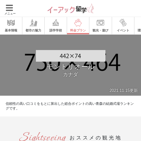
メニュー
基本情報
都市の魅力
語学学校
料金プラン
観光・遊び
イベント
環
モントリオール
カナダ
2021.11.15更新
信頼性の高い口コミをもとに算出した総合ポイントの高い青森の結婚式場ランキン
グです。
おススメの観光地