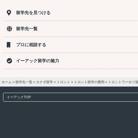
留学先を見つける
留学先一覧
プロに相談する
イーアック留学の魅力
ホーム
»
留学先一覧
»
カナダ留学
»
トロント
»
トロント留学の費用
»
トロントワーホリ留
イーアックTOP