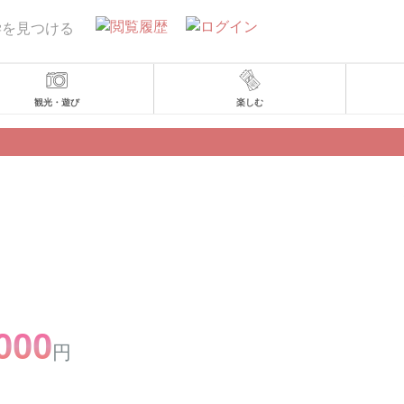
学を見つける
観光・遊び
楽しむ
000
円