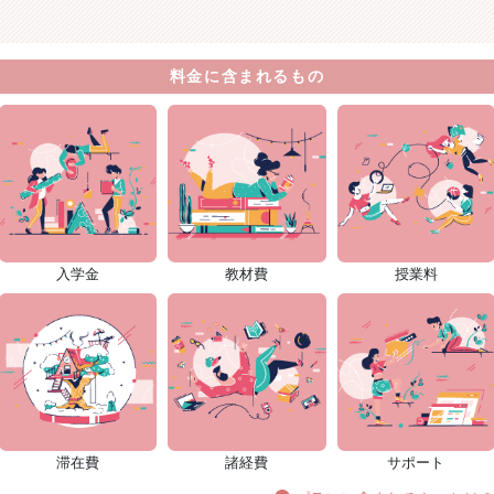
料金に含まれるもの
入学金
教材費
授業料
滞在費
諸経費
サポート