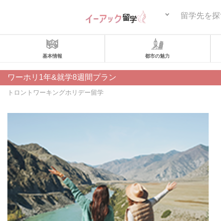
留学先を探
基本情報
都市の魅力
ワーホリ1年&就学8週間プラン
トロントワーキングホリデー留学