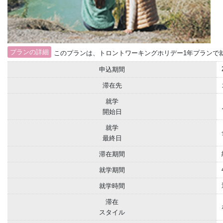
プランの詳細
このプランは、トロントワーキングホリデー1年プランで
申込期間
滞在先
就学
開始日
就学
最終日
滞在期間
就学期間
就学時間
滞在
スタイル