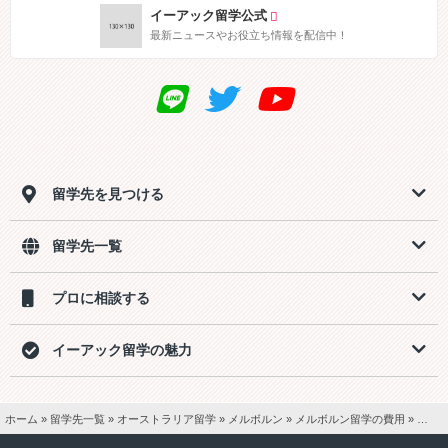
イーアック留学公式
最新ニュースやお役立ち情報を配信中！
留学先を見つける
留学先一覧
プロに相談する
イーアック留学の魅力
ホーム
»
留学先一覧
»
オーストラリア留学
»
メルボルン
»
メルボルン留学の費用
»
メルボ