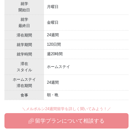
就学
月曜日
開始日
就学
金曜日
最終日
24週間
滞在期間
120日間
就学期間
週20時間
就学時間
滞在
ホームステイ
スタイル
ホームステイ
24週間
滞在期間
朝・晩
食事
＼メルボルン24週間留学を詳しく聞いてみよう！／
留学プランについて相談する