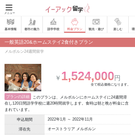
メニュー
基本情報
都市の魅力
語学学校
料金プラン
観光・遊び
楽しむ
環
一般英語20&ホームステイ2食付きプラン
メルボルン24週間留学
1,524,000
￥
円
全て税込価格になります。
プランの詳細
このプランは、メルボルンにホームステイに24週間滞
在し120日間語学学校に週20時間就学します。食時は朝と晩が料金に含
まれています。
2022年1月 ～ 2022年11月
申込期間
オーストラリア メルボルン
滞在先