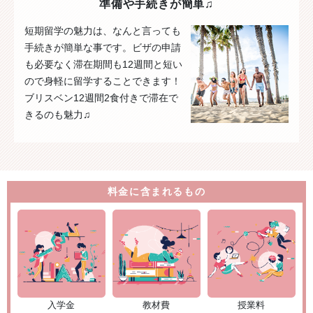
準備や手続きが簡単♫
短期留学の魅力は、なんと言っても
手続きが簡単な事です。ビザの申請
も必要なく滞在期間も12週間と短い
ので身軽に留学することできます！
ブリスベン12週間2食付きで滞在で
きるのも魅力♫
料金に含まれるもの
入学金
教材費
授業料