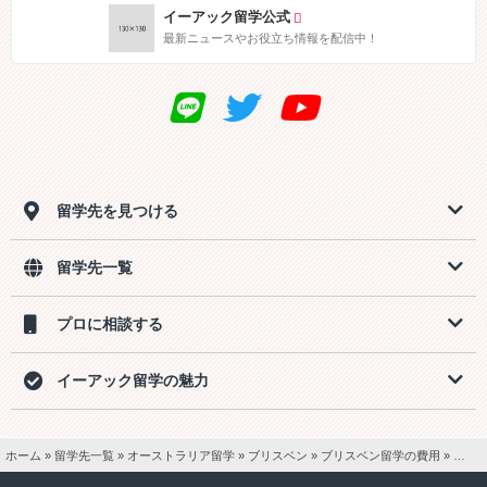
イーアック留学公式
最新ニュースやお役立ち情報を配信中！
留学先を見つける
留学先一覧
プロに相談する
イーアック留学の魅力
ホーム
»
留学先一覧
»
オーストラリア留学
»
ブリスベン
»
ブリスベン留学の費用
»
ブリス