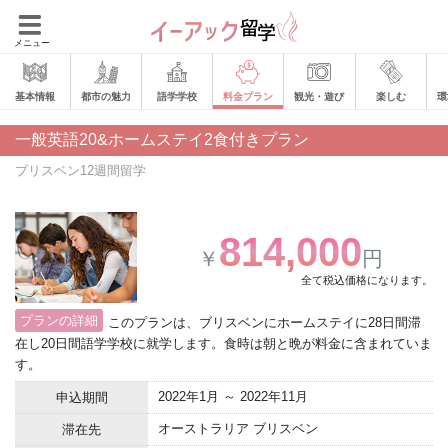
メニュー
基本情報
都市の魅力
語学学校
料金プラン
観光・遊び
楽しむ
環
一般英語20&ホームステイ2食付きプラン
ブリスベン12週間留学
814,000
￥
円
全て税込価格になります。
プランの詳細
このプランは、ブリスベンにホームステイに28日間滞
在し20日間語学学校に就学します。食時は朝と晩が料金に含まれていま
す。
2022年1月 ～ 2022年11月
申込期間
オーストラリア ブリスベン
滞在先