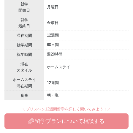
就学
月曜日
開始日
就学
金曜日
最終日
12週間
滞在期間
60日間
就学期間
週20時間
就学時間
滞在
ホームステイ
スタイル
ホームステイ
12週間
滞在期間
朝・晩
食事
＼ブリスベン12週間留学を詳しく聞いてみよう！／
留学プランについて相談する