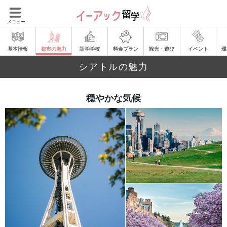
メニュー
基本情報
都市の魅力
語学学校
料金プラン
観光・遊び
イベント
環
シアトルの魅力
穏やかな気候