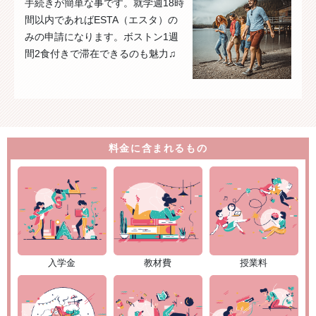
手続きが簡単な事です。就学週18時
間以内であればESTA（エスタ）の
みの申請になります。ボストン1週
間2食付きで滞在できるのも魅力♫
料金に含まれるもの
入学金
教材費
授業料