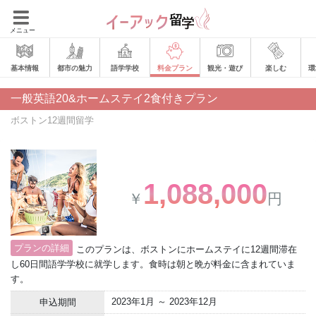
メニュー
基本情報
都市の魅力
語学学校
料金プラン
観光・遊び
楽しむ
環
一般英語20&ホームステイ2食付きプラン
ボストン12週間留学
1,088,000
￥
円
プランの詳細
このプランは、ボストンにホームステイに12週間滞在
し60日間語学学校に就学します。食時は朝と晩が料金に含まれていま
す。
2023年1月 ～ 2023年12月
申込期間