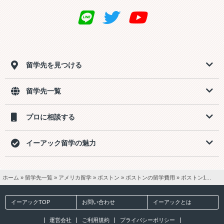
留学先を見つける
留学先一覧
プロに相談する
イーアック留学の魅力
ホーム
»
留学先一覧
»
アメリカ留学
»
ボストン
»
ボストンの留学費用
»
ボストン12週間留学【一般英語20ホームステイ2食付き】費用
イーアックTOP
お問い合わせ
イーアックとは
運営会社
ご利用規約
プライバシーポリシー